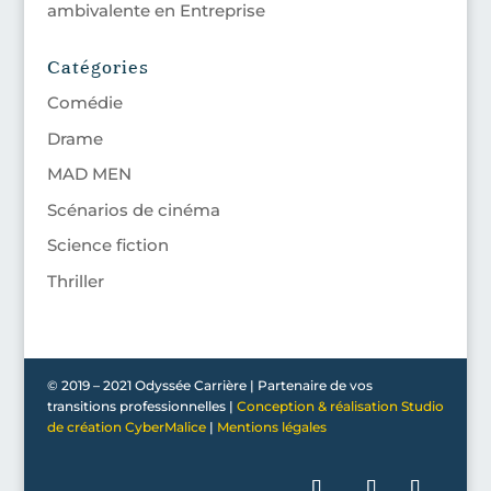
ambivalente en Entreprise
Catégories
Comédie
Drame
MAD MEN
Scénarios de cinéma
Science fiction
Thriller
© 2019 – 2021 Odyssée Carrière | Partenaire de vos
transitions professionnelles |
Conception & réalisation Studio
de création CyberMalice
|
Mentions légales