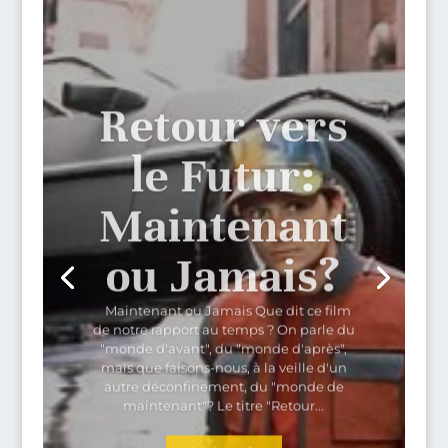
Retour vers
le Futur:
Maintenant
ou Jamais?
Maintenant ou Jamais Que dit ce film
de notre rapport au temps ? On parle du
"monde d'avant", du "monde d'après",
mais que faisons-nous, à la veille d'un
autre déconfinement, du "monde de
maintenant"? Le titre "Retour...
Lire la suite