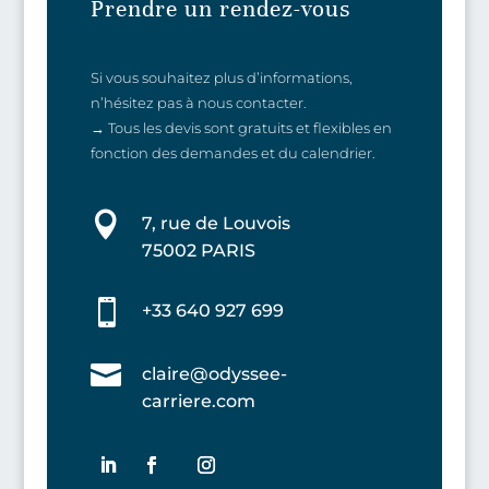
Prendre un rendez-vous
Si vous souhaitez plus d’informations,
n’hésitez pas à nous contacter.
→ Tous les devis sont gratuits et flexibles en
fonction des demandes et du calendrier.

7, rue de Louvois
75002 PARIS

+33 640 927 699

claire@odyssee-
carriere.com