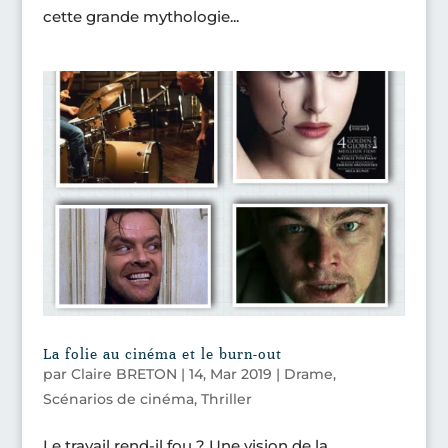
cette grande mythologie...
La folie au cinéma et le burn-out
par
Claire BRETON
|
14, Mar 2019
|
Drame
,
Scénarios de cinéma
,
Thriller
Le travail rend-il fou ? Une vision de la